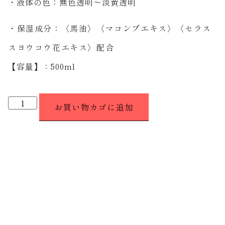
・液体の色：無色透明〜淡黄透明
・保湿成分：〈馬油〉〈マコンブエキス〉〈セラス
スヨウコウ花エキス〉配合
【容量】：500ml
お買い物カゴに追加
大阪府東大阪市東鴻池町 4-2-66